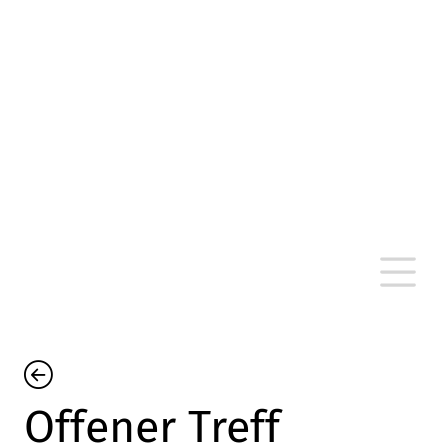
altersarmut Ulm nein e. V.
Von Bürgern für Bürger in Ulm, um Ulm und
um Ulm herum
Offener Treff