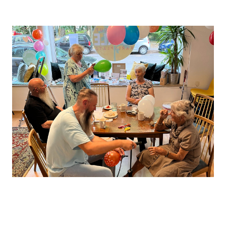
Leaflet
, ©
OpenStreetMap
Mitwirkende