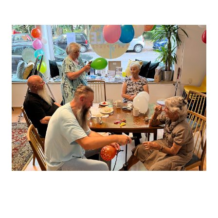
Leaflet
, ©
OpenStreetMap
Mitwirkende