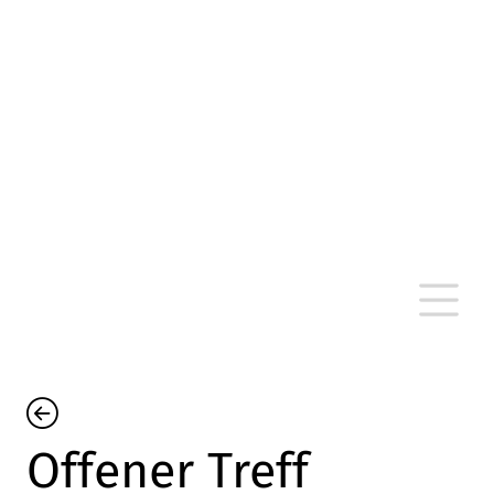
altersarmut Ulm nein e. V.
Von Bürgern für Bürger in Ulm, um Ulm und
um Ulm herum
Offener Treff