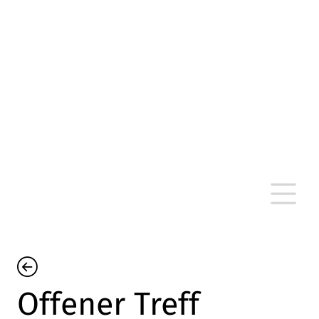
altersarmut Ulm nein e. V.
Von Bürgern für Bürger in Ulm, um Ulm und
um Ulm herum
Offener Treff