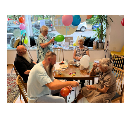
Leaflet
, ©
OpenStreetMap
Mitwirkende