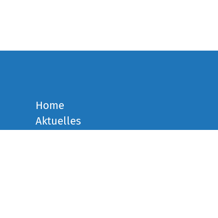
Home
Aktuelles
Unser Angebot
Termine
Über uns
Pinnwand