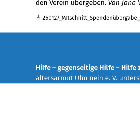
den Verein übergeben.
Von Jana 
260127_MItschnitt_Spendenübergabe_
Hilfe – gegenseitige Hilfe – Hilfe 
altersarmut Ulm nein e. V. unterst
schwache Seniorinnen und Senio
und Umgebung.
Wir bieten einen Treffpunkt, mor
praktische Unterstützung einschli
Dabei wollen wir Jung und Alt z