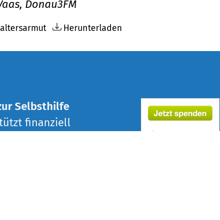
Vaas, Donau3FM
altersarmut
Herunterladen
zur Selbsthilfe
ützt finanziell
ren in Ulm, Neu-Ulm
alische und
eßlich Notfall Hilfe.
usammenführen.