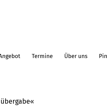
altersarmut Ul
Von Bürgern für Bürg
herum
Angebot
Termine
Über uns
Pi
nübergabe«