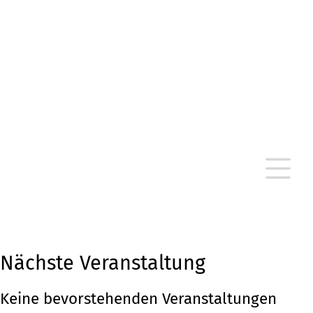
altersarmut Ulm nein e. V.
Von Bürgern für Bürger in Ulm, um Ulm und
um Ulm herum
Nächste Veranstaltung
Keine bevorstehenden Veranstaltungen