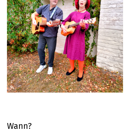
Leaflet
, ©
OpenStreetMap
Mitwirkende
Wann?