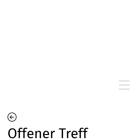
altersarmut Ulm nein e. V.
Von Bürgern für Bürger in Ulm, um Ulm und
um Ulm herum
Offener Treff