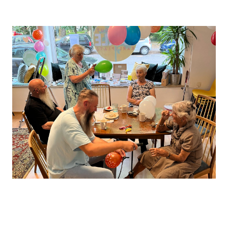
Leaflet
, ©
OpenStreetMap
Mitwirkende