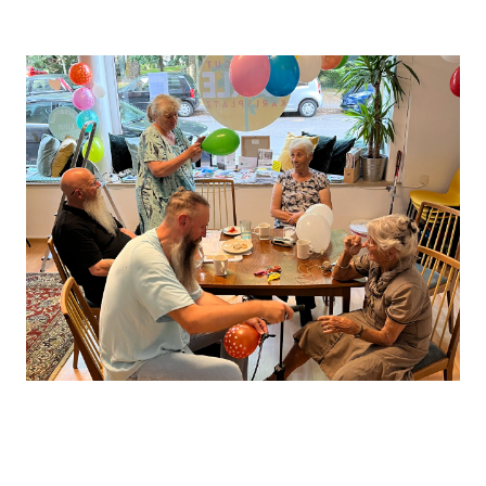
Leaflet
, ©
OpenStreetMap
Mitwirkende