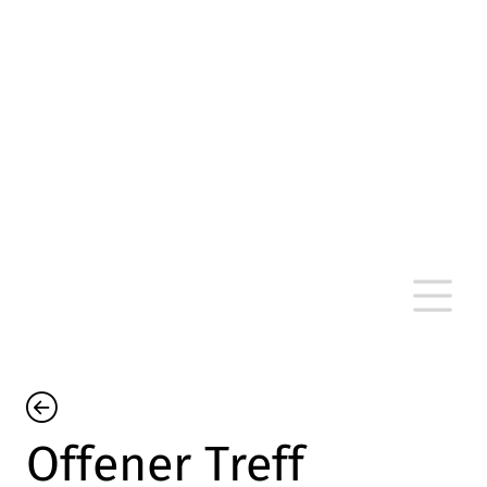
altersarmut Ulm nein e. V.
Von Bürgern für Bürger in Ulm, um Ulm und
um Ulm herum
Offener Treff