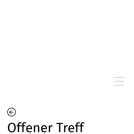
altersarmut Ulm nein e. V.
Von Bürgern für Bürger in Ulm, um Ulm und
um Ulm herum
Offener Treff