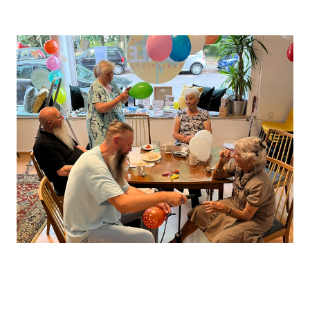
Leaflet
, ©
OpenStreetMap
Mitwirkende