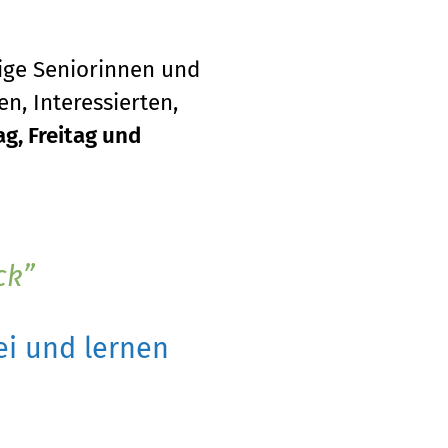
tige Seniorinnen und
n, Interessierten,
g, Freitag und
ck
i und lernen