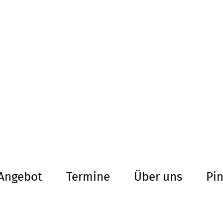
altersarmut Ul
Von Bürgern für Bürg
herum
Angebot
Termine
Über uns
Pi