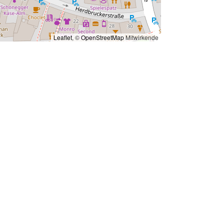
Leaflet
, ©
OpenStreetMap
Mitwirkende