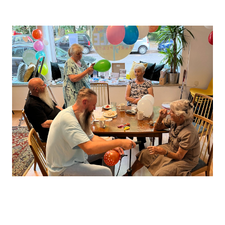
Leaflet
, ©
OpenStreetMap
Mitwirkende