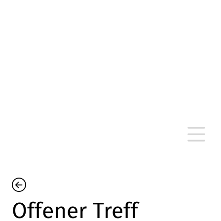
altersarmut Ulm nein e. V.
Von Bürgern für Bürger in Ulm, um Ulm und
um Ulm herum
Offener Treff