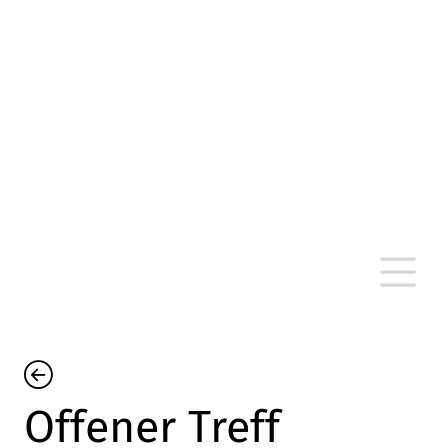
altersarmut Ulm nein e. V.
Von Bürgern für Bürger in Ulm, um Ulm und
um Ulm herum
Offener Treff