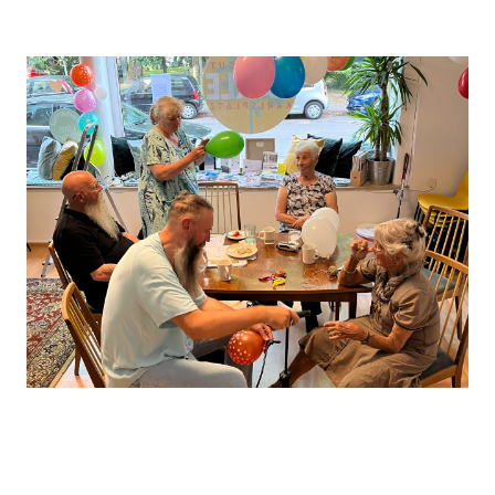
Leaflet
, ©
OpenStreetMap
Mitwirkende