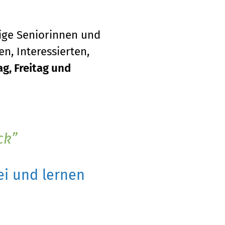
tige Seniorinnen und
n, Interessierten,
g, Freitag und
ck
i und lernen