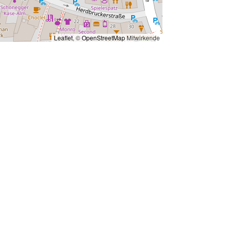
Leaflet
, ©
OpenStreetMap
Mitwirkende