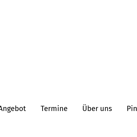
altersarmut Ul
Von Bürgern für Bürg
herum
Angebot
Termine
Über uns
Pi