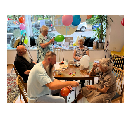
Leaflet
, ©
OpenStreetMap
Mitwirkende