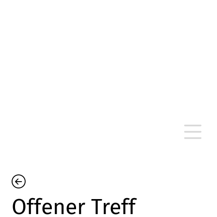
altersarmut Ulm nein e. V.
Von Bürgern für Bürger in Ulm, um Ulm und
um Ulm herum
Offener Treff