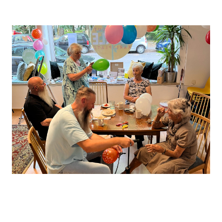
Leaflet
, ©
OpenStreetMap
Mitwirkende