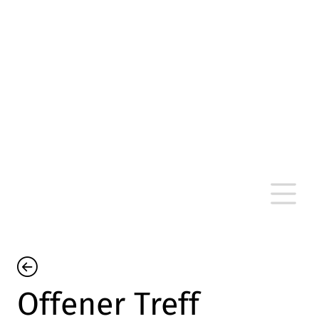
altersarmut Ulm nein e. V.
Von Bürgern für Bürger in Ulm, um Ulm und
um Ulm herum
Offener Treff