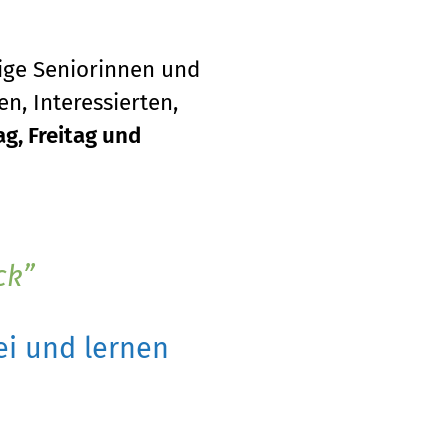
tige Seniorinnen und
n, Interessierten,
g, Freitag und
ck
i und lernen