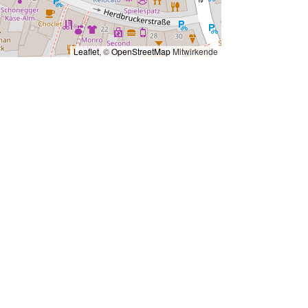
Leaflet
, ©
OpenStreetMap
Mitwirkende