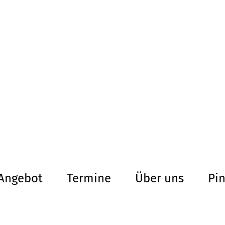
altersarmut Ul
Von Bürgern für Bürg
herum
Angebot
Termine
Über uns
Pi