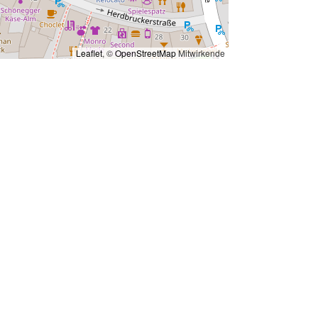
Leaflet
, ©
OpenStreetMap
Mitwirkende