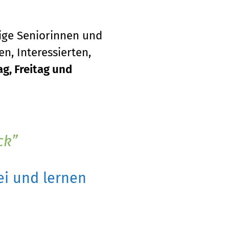
tige Seniorinnen und
n, Interessierten,
g, Freitag und
ck
i und lernen