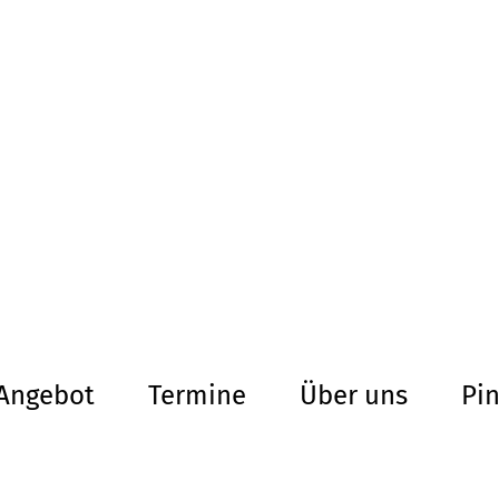
altersarmut Ul
Von Bürgern für Bürg
herum
Angebot
Termine
Über uns
Pi