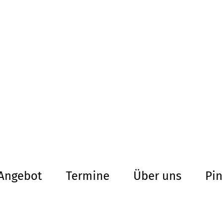
altersarmut Ul
Von Bürgern für Bürg
herum
Angebot
Termine
Über uns
Pi