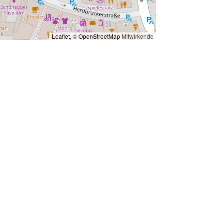
Leaflet
, ©
OpenStreetMap
Mitwirkende