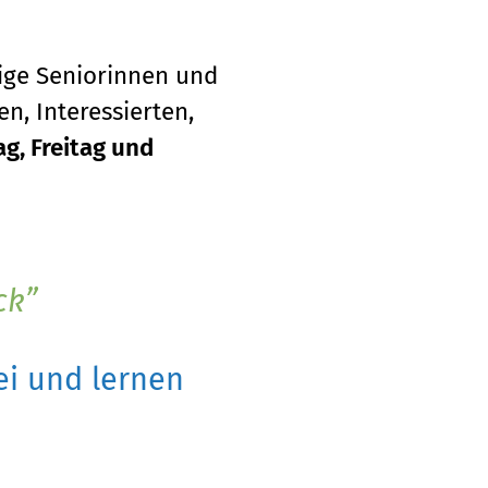
tige Seniorinnen und
n, Interessierten,
g, Freitag und
ck
i und lernen