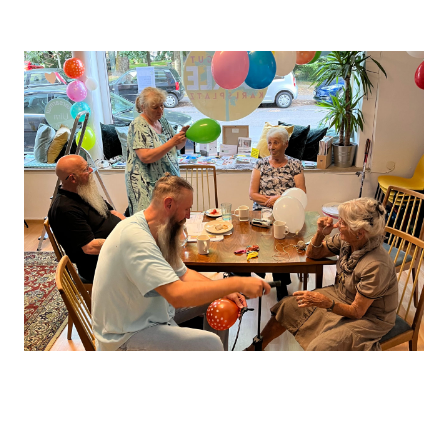
Leaflet
, ©
OpenStreetMap
Mitwirkende