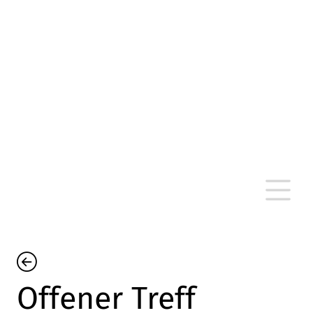
altersarmut Ulm nein e. V.
Von Bürgern für Bürger in Ulm, um Ulm und
um Ulm herum
Offener Treff