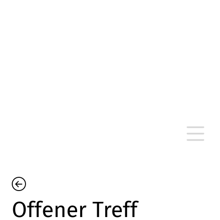
altersarmut Ulm nein e. V.
Von Bürgern für Bürger in Ulm, um Ulm und
um Ulm herum
Offener Treff