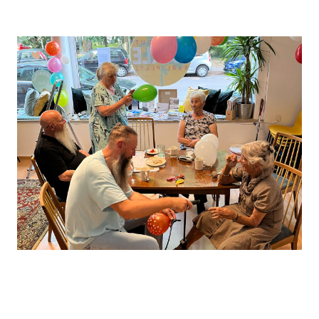
Leaflet
, ©
OpenStreetMap
Mitwirkende