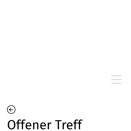
altersarmut Ulm nein e. V.
Von Bürgern für Bürger in Ulm, um Ulm und
um Ulm herum
Offener Treff