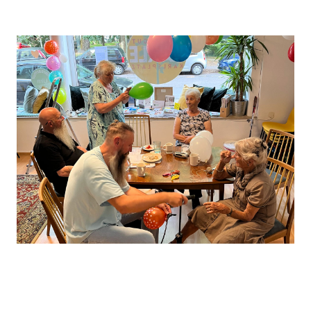
Leaflet
, ©
OpenStreetMap
Mitwirkende