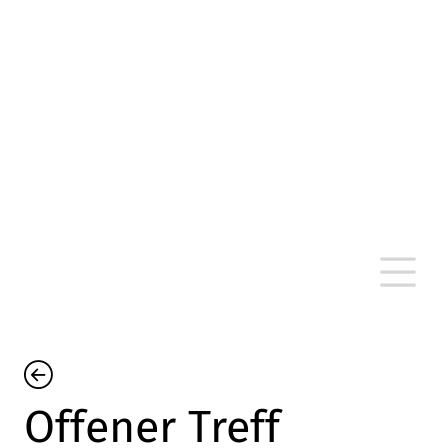
altersarmut Ulm nein e. V.
Von Bürgern für Bürger in Ulm, um Ulm und
um Ulm herum
Offener Treff