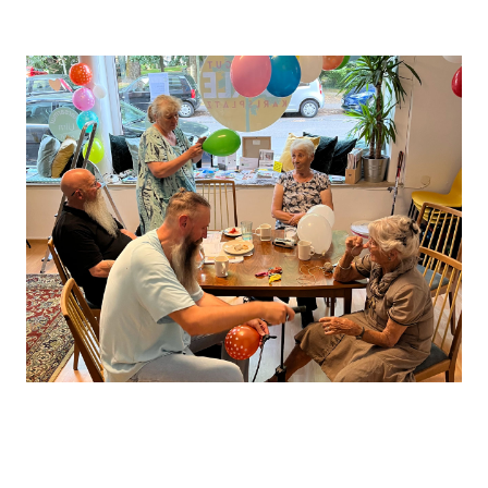
Leaflet
, ©
OpenStreetMap
Mitwirkende