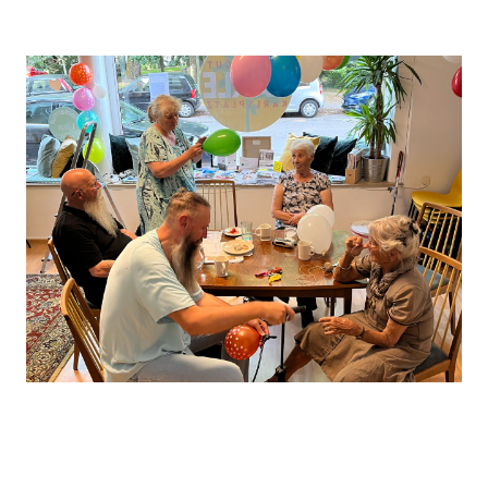
Leaflet
, ©
OpenStreetMap
Mitwirkende