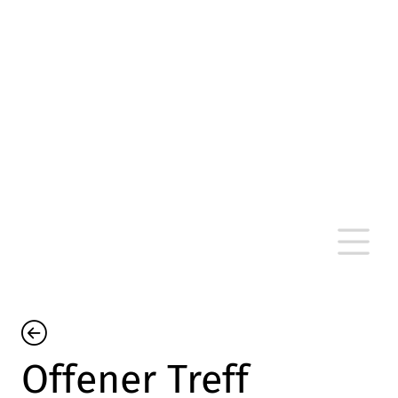
altersarmut Ulm nein e. V.
Von Bürgern für Bürger in Ulm, um Ulm und
um Ulm herum
Offener Treff