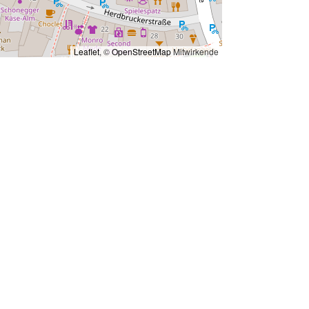
Leaflet
, ©
OpenStreetMap
Mitwirkende