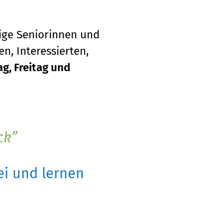
tige Seniorinnen und
n, Interessierten,
g, Freitag und
ck
i und lernen