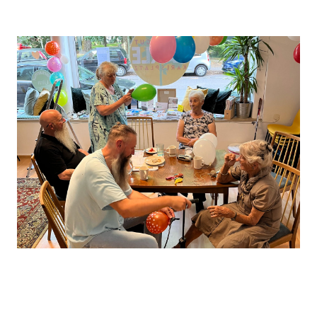
Leaflet
, ©
OpenStreetMap
Mitwirkende