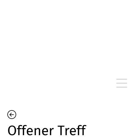
altersarmut Ulm nein e. V.
Von Bürgern für Bürger in Ulm, um Ulm und
um Ulm herum
Offener Treff