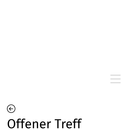
altersarmut Ulm nein e. V.
Von Bürgern für Bürger in Ulm, um Ulm und
um Ulm herum
Offener Treff