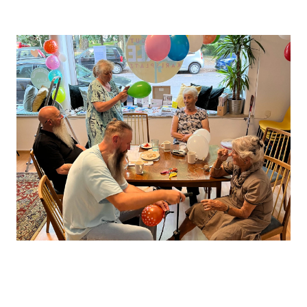
Leaflet
, ©
OpenStreetMap
Mitwirkende