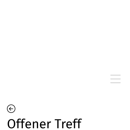
altersarmut Ulm nein e. V.
Von Bürgern für Bürger in Ulm, um Ulm und
um Ulm herum
Offener Treff