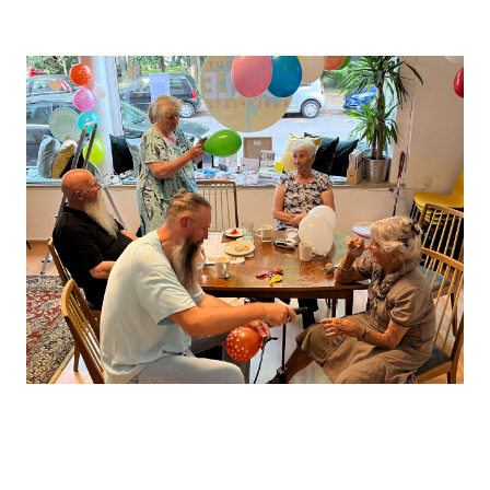
Leaflet
, ©
OpenStreetMap
Mitwirkende