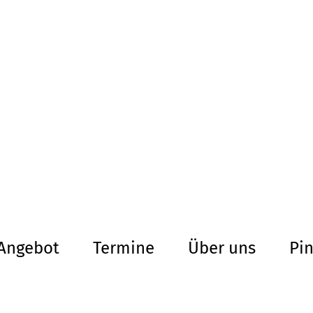
altersarmut Ul
Von Bürgern für Bürg
herum
Angebot
Termine
Über uns
Pi