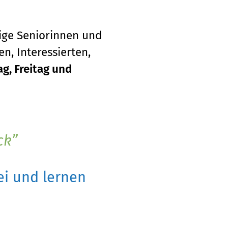
tige Seniorinnen und
n, Interessierten,
g, Freitag und
ck
i und lernen