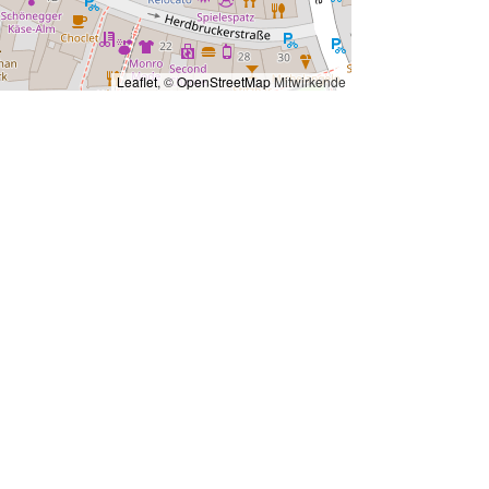
Leaflet
, ©
OpenStreetMap
Mitwirkende