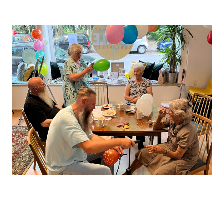
Leaflet
, ©
OpenStreetMap
Mitwirkende