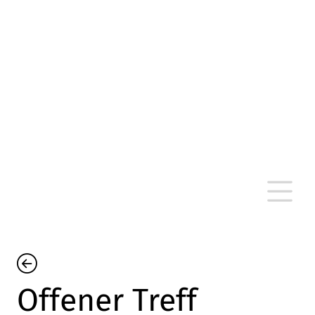
altersarmut Ulm nein e. V.
Von Bürgern für Bürger in Ulm, um Ulm und
um Ulm herum
Offener Treff