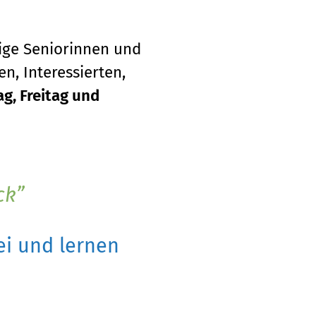
tige Seniorinnen und
n, Interessierten,
g, Freitag und
ck
i und lernen