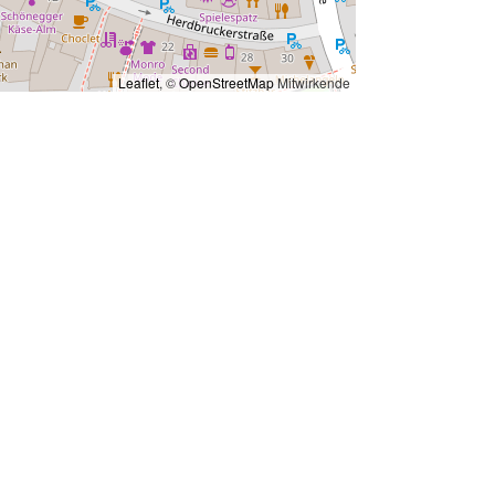
Leaflet
, ©
OpenStreetMap
Mitwirkende