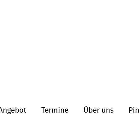
altersarmut Ul
Von Bürgern für Bürg
herum
Angebot
Termine
Über uns
Pi