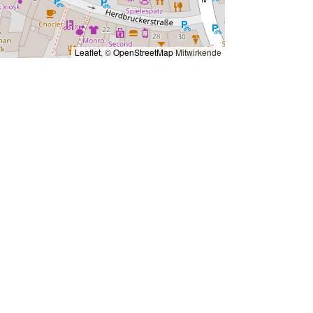
Leaflet
, ©
OpenStreetMap
Mitwirkende