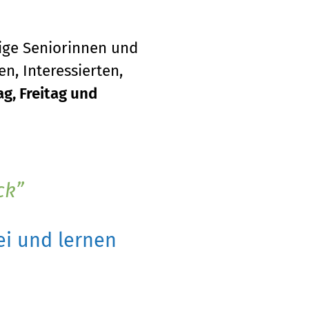
tige Seniorinnen und
n, Interessierten,
g, Freitag und
ck
i und lernen