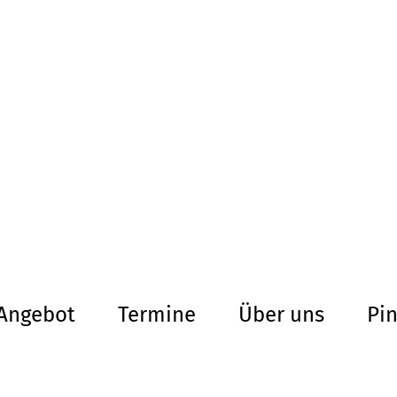
altersarmut Ul
Von Bürgern für Bürg
herum
Angebot
Termine
Über uns
Pi