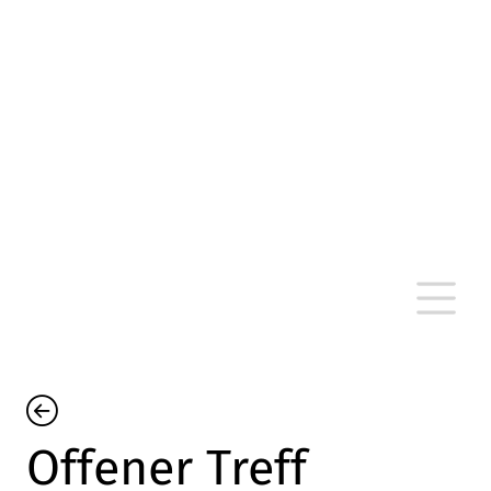
altersarmut Ulm nein e. V.
Von Bürgern für Bürger in Ulm, um Ulm und
um Ulm herum
Offener Treff