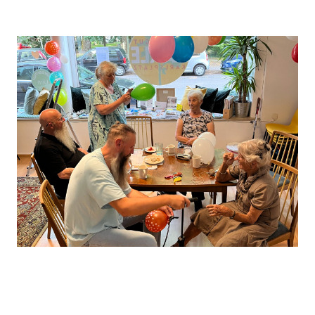
Leaflet
, ©
OpenStreetMap
Mitwirkende