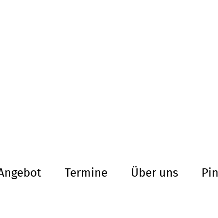
altersarmut Ul
Von Bürgern für Bürg
herum
Angebot
Termine
Über uns
Pi