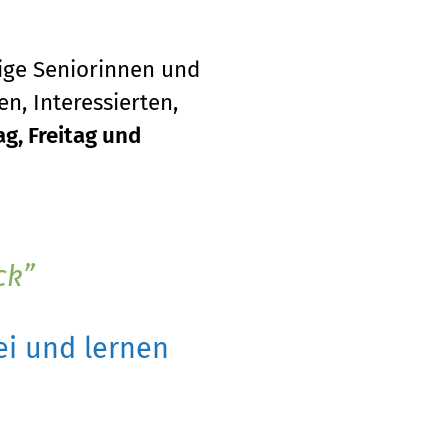
tige Seniorinnen und
n, Interessierten,
g, Freitag und
ck
i und lernen