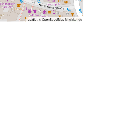
Leaflet
, ©
OpenStreetMap
Mitwirkende