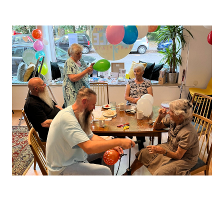
Leaflet
, ©
OpenStreetMap
Mitwirkende