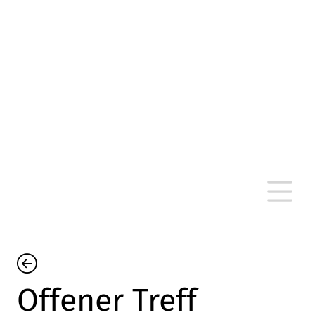
altersarmut Ulm nein e. V.
Von Bürgern für Bürger in Ulm, um Ulm und
um Ulm herum
Offener Treff