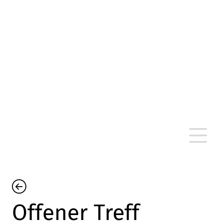
altersarmut Ulm nein e. V.
Von Bürgern für Bürger in Ulm, um Ulm und
um Ulm herum
Offener Treff