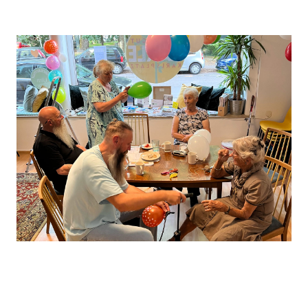
Leaflet
, ©
OpenStreetMap
Mitwirkende