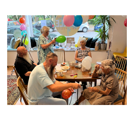
Leaflet
, ©
OpenStreetMap
Mitwirkende