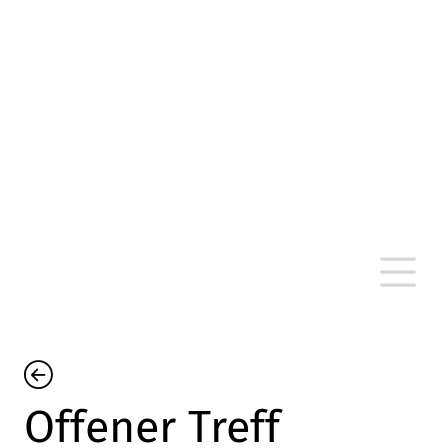
altersarmut Ulm nein e. V.
Von Bürgern für Bürger in Ulm, um Ulm und
um Ulm herum
Offener Treff