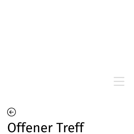
altersarmut Ulm nein e. V.
Von Bürgern für Bürger in Ulm, um Ulm und
um Ulm herum
Offener Treff