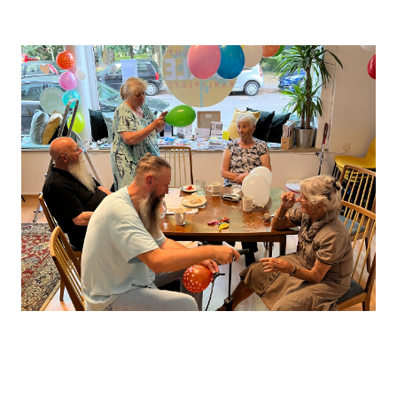
Leaflet
, ©
OpenStreetMap
Mitwirkende