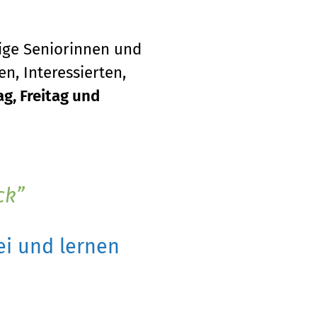
tige Seniorinnen und
n, Interessierten,
g, Freitag und
ck
i und lernen