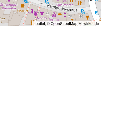
Leaflet
, ©
OpenStreetMap
Mitwirkende