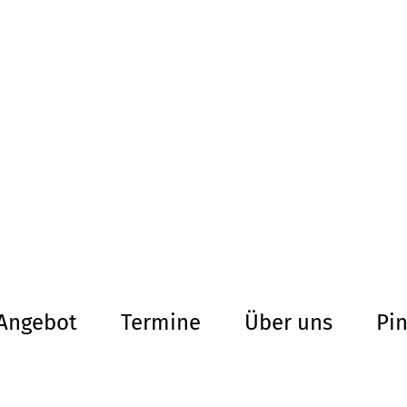
altersarmut Ul
Von Bürgern für Bürg
herum
Angebot
Termine
Über uns
Pi