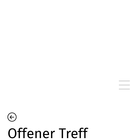
altersarmut Ulm nein e. V.
Von Bürgern für Bürger in Ulm, um Ulm und
um Ulm herum
Offener Treff