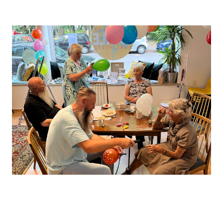
Leaflet
, ©
OpenStreetMap
Mitwirkende