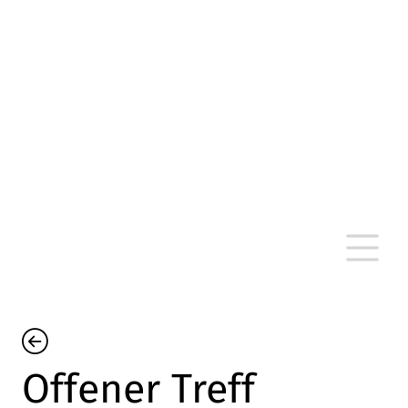
altersarmut Ulm nein e. V.
Von Bürgern für Bürger in Ulm, um Ulm und
um Ulm herum
Offener Treff