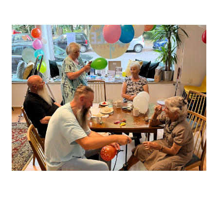
Leaflet
, ©
OpenStreetMap
Mitwirkende