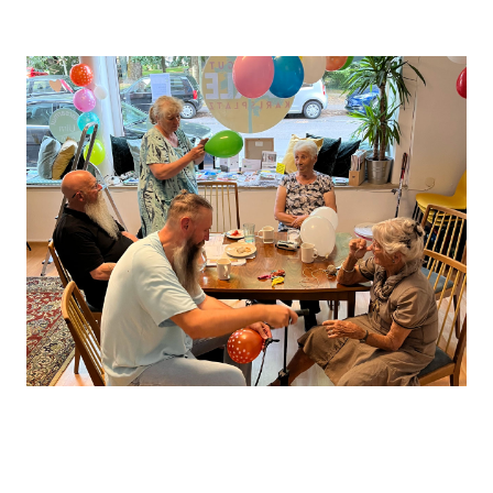
Leaflet
, ©
OpenStreetMap
Mitwirkende