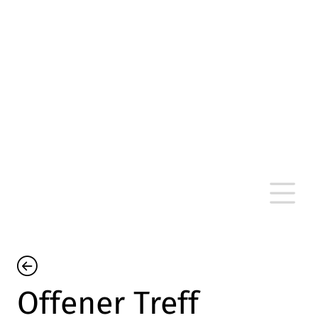
altersarmut Ulm nein e. V.
Von Bürgern für Bürger in Ulm, um Ulm und
um Ulm herum
Offener Treff