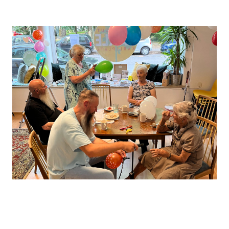
Leaflet
, ©
OpenStreetMap
Mitwirkende