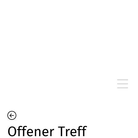
altersarmut Ulm nein e. V.
Von Bürgern für Bürger in Ulm, um Ulm und
um Ulm herum
Offener Treff