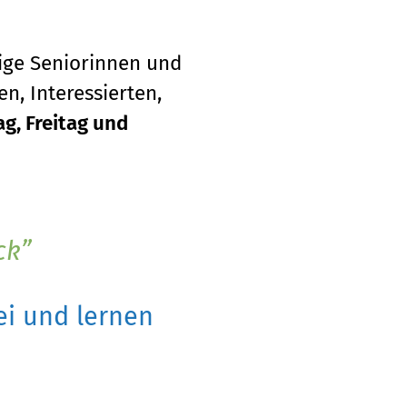
tige Seniorinnen und
n, Interessierten,
g, Freitag und
ck
i und lernen