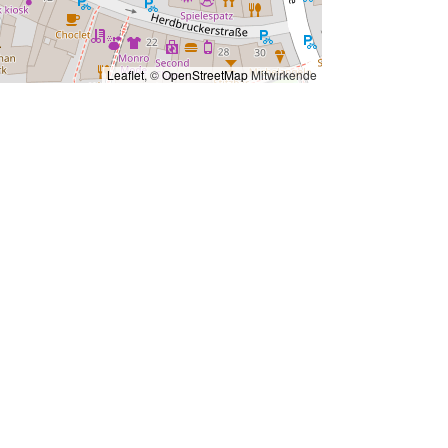
Leaflet
, ©
OpenStreetMap
Mitwirkende