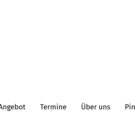
altersarmut Ul
Von Bürgern für Bürg
herum
Angebot
Termine
Über uns
Pi