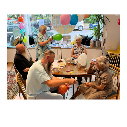
Leaflet
, ©
OpenStreetMap
Mitwirkende