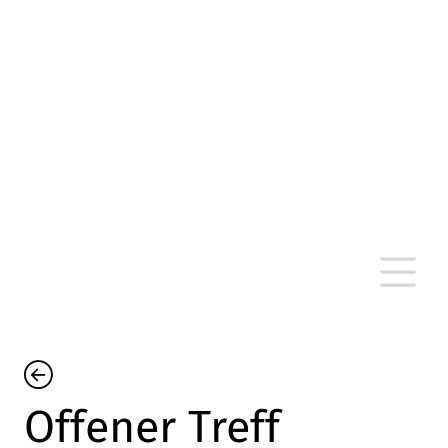
altersarmut Ulm nein e. V.
Von Bürgern für Bürger in Ulm, um Ulm und
um Ulm herum
Offener Treff