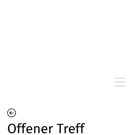
altersarmut Ulm nein e. V.
Von Bürgern für Bürger in Ulm, um Ulm und
um Ulm herum
Offener Treff