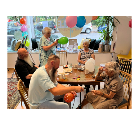
Leaflet
, ©
OpenStreetMap
Mitwirkende