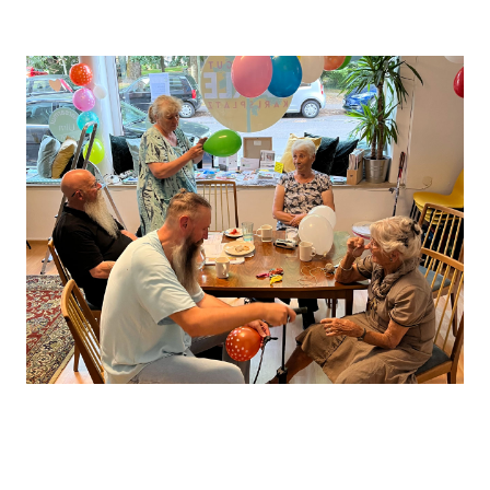
Leaflet
, ©
OpenStreetMap
Mitwirkende