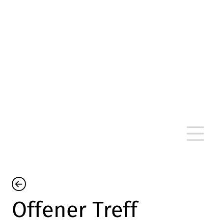
altersarmut Ulm nein e. V.
Von Bürgern für Bürger in Ulm, um Ulm und
um Ulm herum
Offener Treff