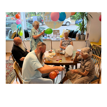
Leaflet
, ©
OpenStreetMap
Mitwirkende