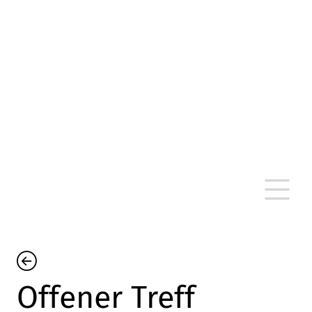
altersarmut Ulm nein e. V.
Von Bürgern für Bürger in Ulm, um Ulm und
um Ulm herum
Offener Treff