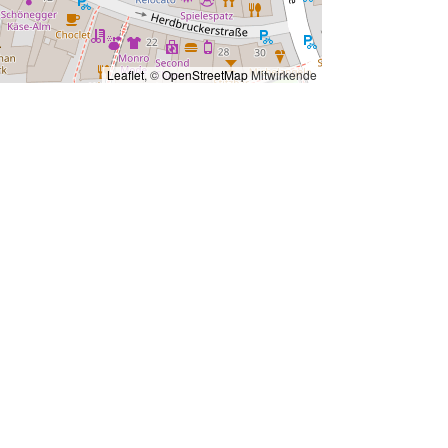
Leaflet
, ©
OpenStreetMap
Mitwirkende