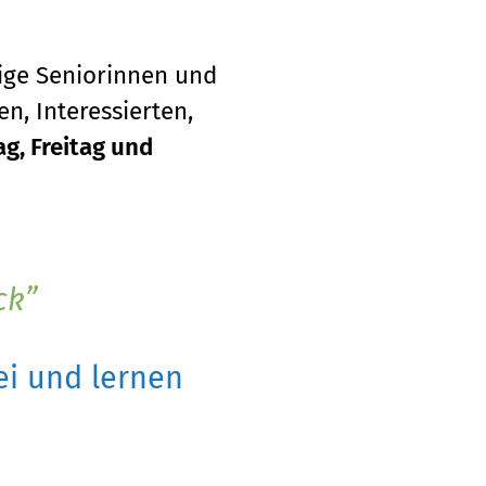
tige Seniorinnen und
n, Interessierten,
g, Freitag und
ck
i und lernen