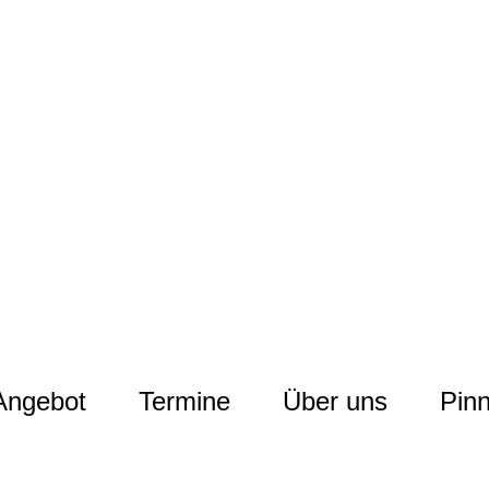
altersarmut Ul
Von Bürgern für Bürg
herum
Angebot
Termine
Über uns
Pin