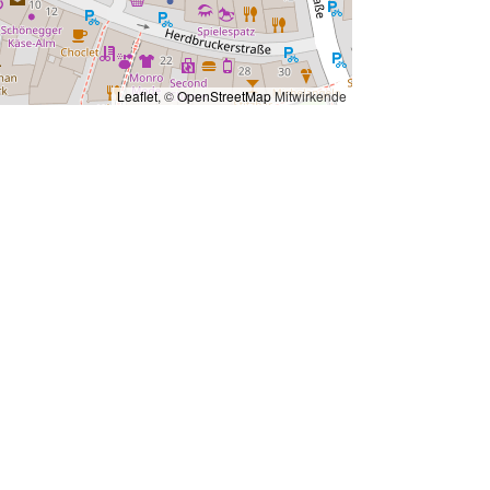
Leaflet
, ©
OpenStreetMap
Mitwirkende