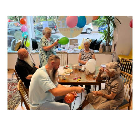
Leaflet
, ©
OpenStreetMap
Mitwirkende