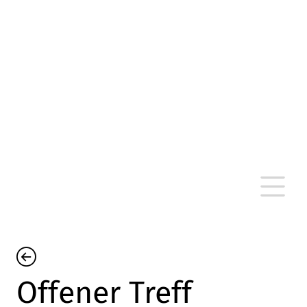
altersarmut Ulm nein e. V.
Von Bürgern für Bürger in Ulm, um Ulm und
um Ulm herum
Offener Treff